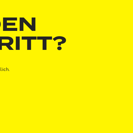
DEN
RITT?
lich.